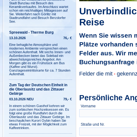
Stadt Bunzlau mit Besuch des
Keramikverkaufes. Im Anschluss wartet
Unverbindli
schon ein reichhaltiges Mittagessen auf
Sie. Weiterfahrt nach Görlitz mit
Stadtrundfahrt und Besuch Berzdorfer
Reise
See.
Spreewald - Therme Burg
Wenn Sie wissen m
13.10.2026
76,- €
Plätze vorhanden s
Eine behagliche Atmosphäre und
modernes Ambiente versprechen einen
Felder aus. Wir m
schönen Aufenthalt. Mit sechs Innen- und
Außenbecken bietet das Solebad ein
abwechslungsreiches Angebot. Am
Buchungsanfrage i
Morgen gibt es ein Frühstück am Bus
(Kaffee und Wurst).
Ganztageseintrittskarte für ca. 7 Stunden
Felder die mit
gekennzei
Aufenthalt.
*
Zum Tag der Deutschen Einheit in
die Oberlausitz und das Zittauer
Gebirge
Persönliche An
03.10.2026 NEU
79,- €
In einem schönen Gasthof kehren wir
Vorname
zum sorbischen Hochzeitsessen ein. Es
folgt eine große Rundfahrt durch die
Oberlausitz und das Zittauer Gebirge. Im
beschaulichen Kurort Oybin haben Sie
etwas Freizeit, mit der Möglichkeit zum
Straße und Nr.
Kaffeetrinken.