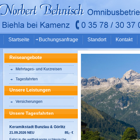
Startseite
Buchungsanfrage
Standort
Kontakt
Reiseangebote
Mehrtages- und Kurzreisen
Tagesfahrten
Unsere Leistungen
Versicherungen
Unsere Tagesfahrten
Keramikstadt Bunzlau & Görlitz
21.09.2026 NEU
85,- €
Fahrt in die weltbekannte schlesische