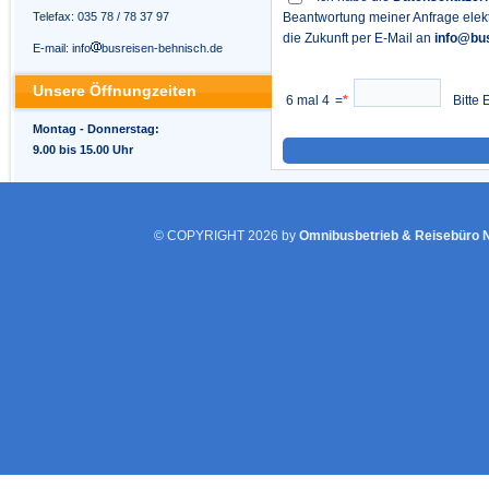
Telefax: 035 78 / 78 37 97
Beantwortung meiner Anfrage elekt
die Zukunft per E-Mail an
info@bu
E-mail: info
busreisen-behnisch.de
Unsere Öffnungzeiten
6 mal 4
=
*
Bitte E
Montag - Donnerstag:
9.00 bis 15.00 Uhr
© COPYRIGHT 2026 by
Omnibusbetrieb & Reisebüro N