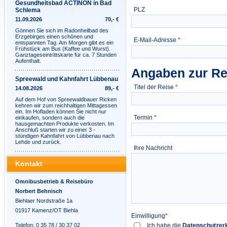
Gesundheitsbad ACTINON in Bad
PLZ
Schlema
11.09.2026
70,- €
Gönnen Sie sich im Radonheilbad des
Erzgebirges einen schönen und
E-Mail-Adresse
*
entspannten Tag. Am Morgen gibt es ein
Frühstück am Bus (Kaffee und Wurst).
Ganztageseintrittskarte für ca. 7 Stunden
Aufenthalt.
Angaben zur Re
Spreewald und Kahnfahrt Lübbenau
Titel der Reise
*
14.08.2026
89,- €
Auf dem Hof von Spreewaldbauer Ricken
kehren wir zum reichhaltigen Mittagessen
ein. Im Hofladen können Sie nicht nur
Termin
*
einkaufen, sondern auch die
hausgemachten Produkte verkosten. Im
Anschluß starten wir zu einer 3 -
stündigen Kahnfahrt von Lübbenau nach
Lehde und zurück.
Ihre Nachricht
Kontakt
Omnibusbetrieb & Reisebüro
Norbert Behnisch
Biehlaer Nordstraße 1a
01917 Kamenz/OT Biehla
Einwilligung
*
Telefon: 0 35 78 / 30 37 02
Ich habe die
Datenschutzer